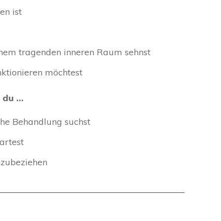
en ist
inem tragenden inneren Raum sehnst
nktionieren möchtest
n du …
sche Behandlung suchst
artest
inzubeziehen