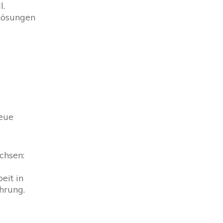
l.
 Lösungen
eue
chsen:
eit in
ahrung.